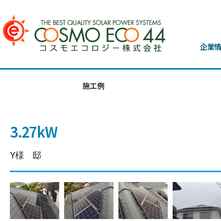
企業
施工例
3.27kW
Y様 邸