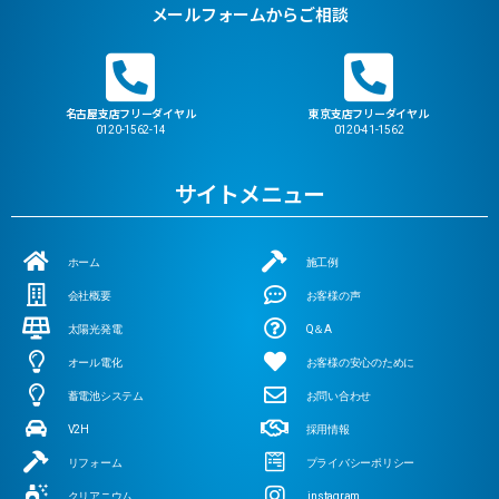
メールフォームからご相談
名古屋支店フリーダイヤル
東京支店フリーダイヤル
0120-1562-14
0120-41-1562
サイトメニュー
ホーム
施工例
会社概要
お客様の声
太陽光発電
Q＆A
オール電化
お客様の安心のために
蓄電池システム
お問い合わせ
V2H
採用情報
リフォーム
プライバシーポリシー
クリアニウム
instagram