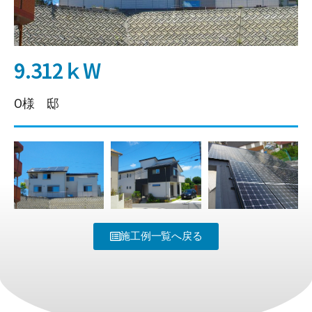
9.312ｋW
O様 邸
施工例一覧へ戻る