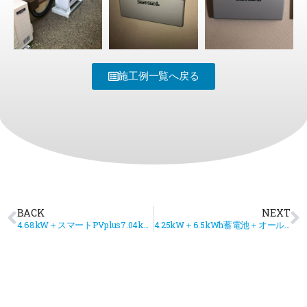
施工例一覧へ戻る
BACK
NEXT
4.68kW＋スマートPVplus7.04kwh
4.25kW＋6.5kWh蓄電池＋オール電化