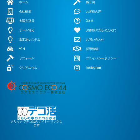
ホーム
施工例
会社概要
お客様の声
太陽光発電
Q＆A
オール電化
お客様の安心のために
蓄電池システム
お問い合わせ
V2H
採用情報
リフォーム
プライバシーポリシー
クリアニウム
instagram
クリックでデコ活のサイトへリンクし
ます