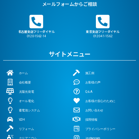
メールフォームからご相談
名古屋支店フリーダイヤル
東京支店フリーダイヤル
0120-1562-14
0120-41-1562
サイトメニュー
ホーム
施工例
会社概要
お客様の声
太陽光発電
Q＆A
オール電化
お客様の安心のために
蓄電池システム
お問い合わせ
V2H
採用情報
リフォーム
プライバシーポリシー
クリアニウム
instagram