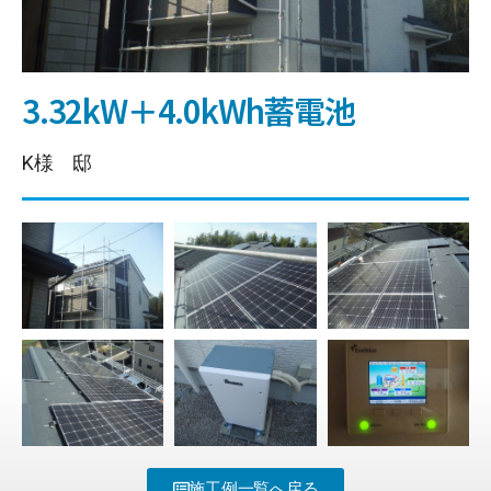
3.32kW＋4.0kWh蓄電池
K様 邸
施工例一覧へ戻る