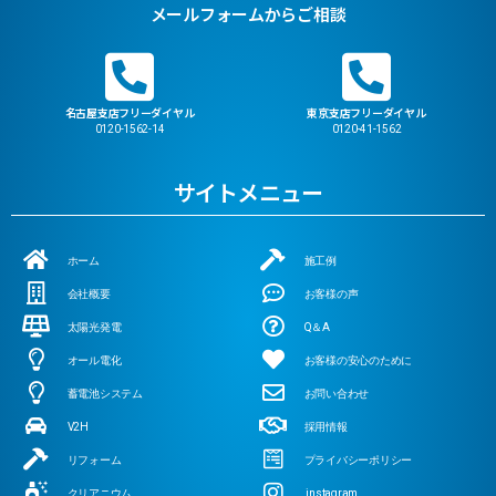
メールフォームからご相談
名古屋支店フリーダイヤル
東京支店フリーダイヤル
0120-1562-14
0120-41-1562
サイトメニュー
ホーム
施工例
会社概要
お客様の声
太陽光発電
Q＆A
オール電化
お客様の安心のために
蓄電池システム
お問い合わせ
V2H
採用情報
リフォーム
プライバシーポリシー
クリアニウム
instagram