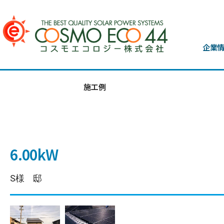
企業
施工例
6.00kW
S様 邸