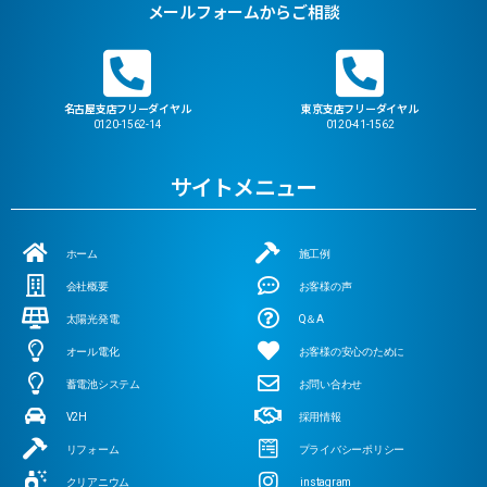
メールフォームからご相談
名古屋支店フリーダイヤル
東京支店フリーダイヤル
0120-1562-14
0120-41-1562
サイトメニュー
ホーム
施工例
会社概要
お客様の声
太陽光発電
Q＆A
オール電化
お客様の安心のために
蓄電池システム
お問い合わせ
V2H
採用情報
リフォーム
プライバシーポリシー
クリアニウム
instagram