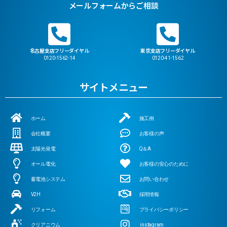
メールフォームからご相談
名古屋支店フリーダイヤル
東京支店フリーダイヤル
0120-1562-14
0120-41-1562
サイトメニュー
ホーム
施工例
会社概要
お客様の声
太陽光発電
Q＆A
オール電化
お客様の安心のために
蓄電池システム
お問い合わせ
V2H
採用情報
リフォーム
プライバシーポリシー
クリアニウム
instagram