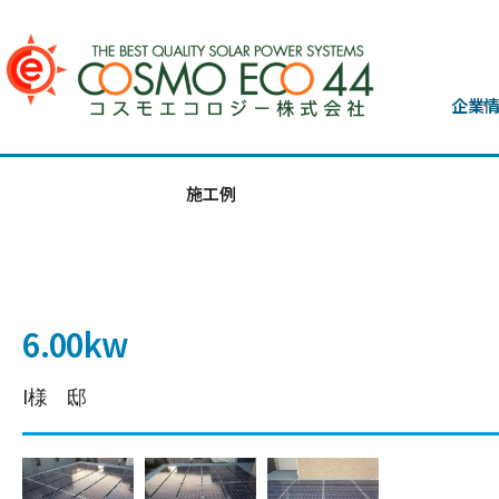
企業
施工例
6.00kw
I様 邸