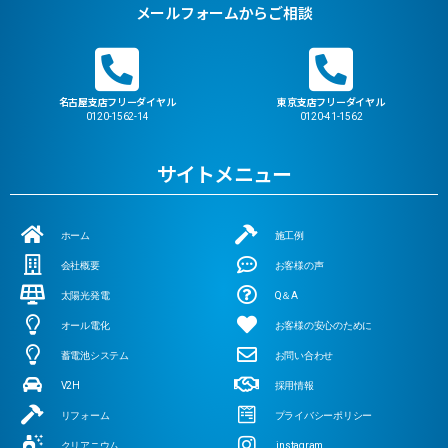
メールフォームからご相談
名古屋支店フリーダイヤル
東京支店フリーダイヤル
0120-1562-14
0120-41-1562
サイトメニュー
ホーム
施工例
会社概要
お客様の声
太陽光発電
Q＆A
オール電化
お客様の安心のために
蓄電池システム
お問い合わせ
V2H
採用情報
リフォーム
プライバシーポリシー
クリアニウム
instagram