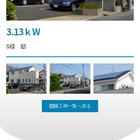
3.13ｋW
S様 邸
施工例一覧へ戻る