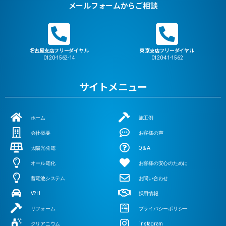
メールフォームからご相談
名古屋支店フリーダイヤル
東京支店フリーダイヤル
0120-1562-14
0120-41-1562
サイトメニュー
ホーム
施工例
会社概要
お客様の声
太陽光発電
Q＆A
オール電化
お客様の安心のために
蓄電池システム
お問い合わせ
V2H
採用情報
リフォーム
プライバシーポリシー
クリアニウム
instagram