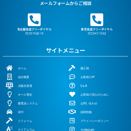
メールフォームからご相談
名古屋支店フリーダイヤル
東京支店フリーダイヤル
0120-1562-14
0120-41-1562
サイトメニュー
ホーム
施工例
会社概要
お客様の声
太陽光発電
Q＆A
オール電化
お客様の安心のために
蓄電池システム
お問い合わせ
V2H
採用情報
リフォーム
プライバシーポリシー
クリアニウム
instagram