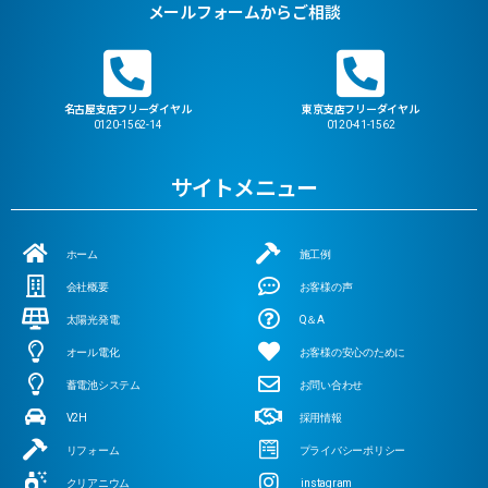
メールフォームからご相談
名古屋支店フリーダイヤル
東京支店フリーダイヤル
0120-1562-14
0120-41-1562
サイトメニュー
ホーム
施工例
会社概要
お客様の声
太陽光発電
Q＆A
オール電化
お客様の安心のために
蓄電池システム
お問い合わせ
V2H
採用情報
リフォーム
プライバシーポリシー
クリアニウム
instagram