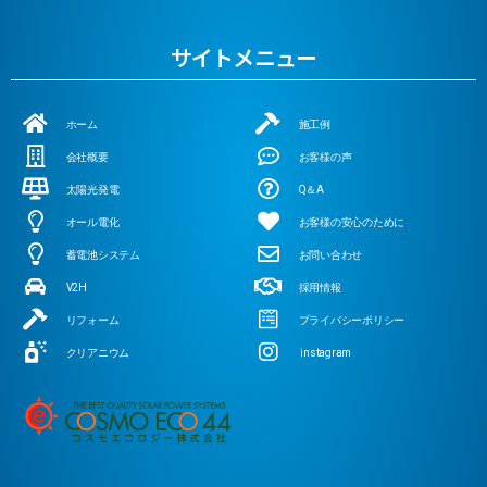
サイトメニュー
ホーム
施工例
会社概要
お客様の声
太陽光発電
Q＆A
オール電化
お客様の安心のために
蓄電池システム
お問い合わせ
V2H
採用情報
リフォーム
プライバシーポリシー
クリアニウム
instagram